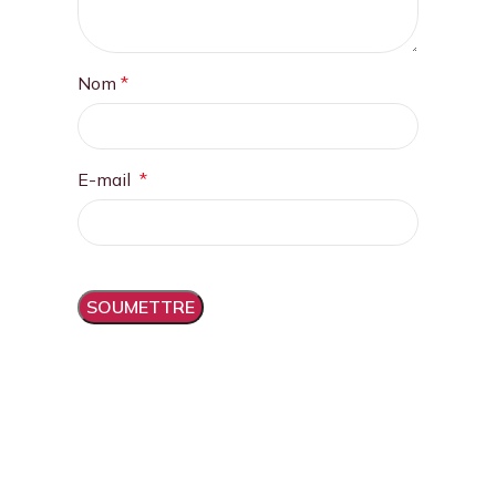
Nom
*
E-mail
*
Balades dans les vignes,
dégustations, hébergement,