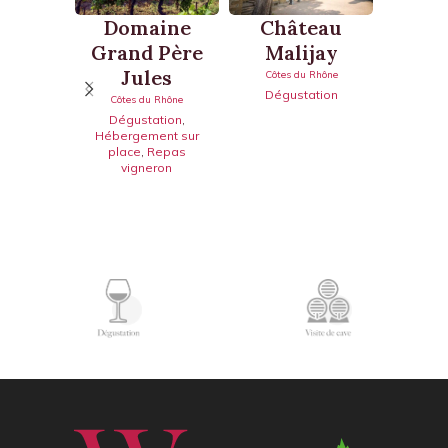
Do
Domaine
Château
Grand Père
Malijay
Qua
Jules
Côtes du Rhône
Dégustation
Côtes
Côtes du Rhône
Dégu
Dégustation
,
Hébergement sur
place
,
Repas
vigneron