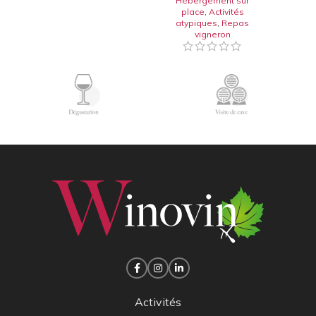
Hébergement sur
place
,
Activités
atypiques
,
Repas
vigneron
Activités