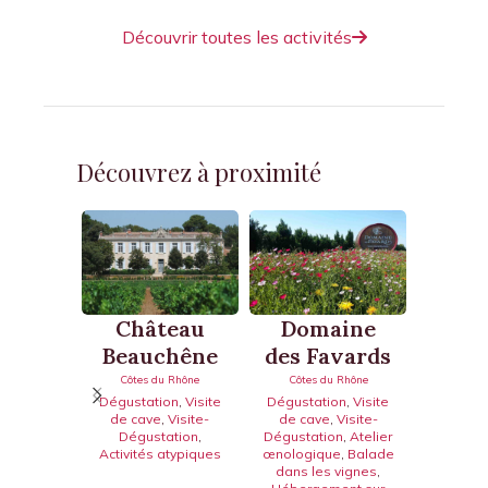
Découvrir toutes les activités
Découvrez à proximité
Ch
Château
Domaine
Ma
Beauchêne
des Favards
Côtes
Côtes du Rhône
Côtes du Rhône
Dégu
Dégustation
,
Visite
Dégustation
,
Visite
de cave
,
Visite-
de cave
,
Visite-
Dégustation
,
Dégustation
,
Atelier
Activités atypiques
œnologique
,
Balade
dans les vignes
,