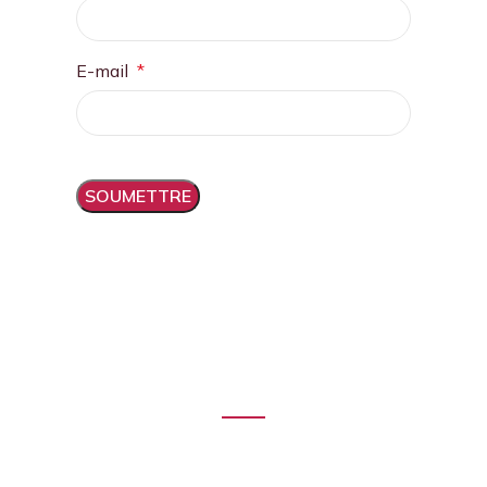
E-mail
*
Balades dans les vignes,
dégustations, hébergement,
activités insolites...
Venez partager des moments atypiques
et ludiques, en famille ou entre amis.