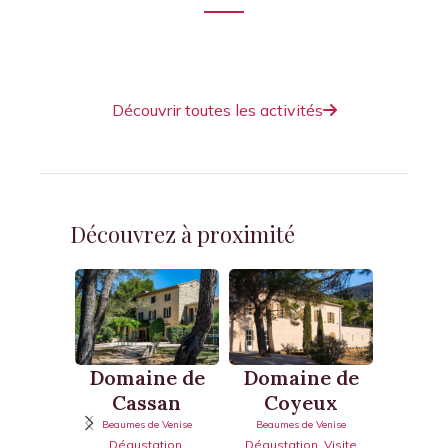
Venez partager des moments atypiques
et ludiques, en famille ou entre amis.
Découvrir toutes les activités
Découvrez à proximité
Do
Domaine de
Domaine de
Sain
Cassan
Coyeux
Beaumes
Beaumes de Venise
Beaumes de Venise
Dégusta
Dégustation
,
Dégustation
,
Visite