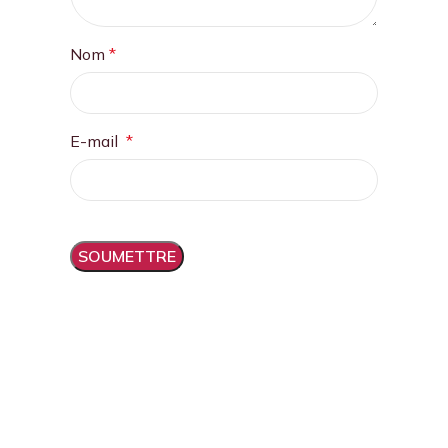
Nom
*
E-mail
*
Balades dans les vignes,
dégustations, hébergement,
activités insolites...